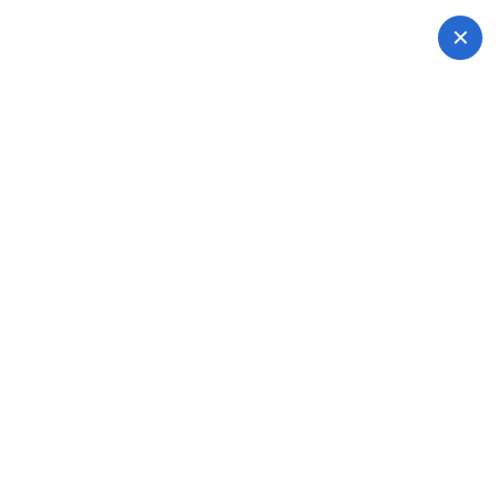
✕
育
资讯中心
联系我们
登录平台