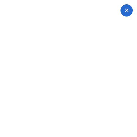
登录平台
✕
标签云列表
按标签聚合浏览相关文章
开云体育解读《英雄联盟》赛事爆冷：LCK强队意外出