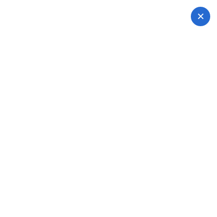
✕
育
资讯中心
联系我们
登录平台