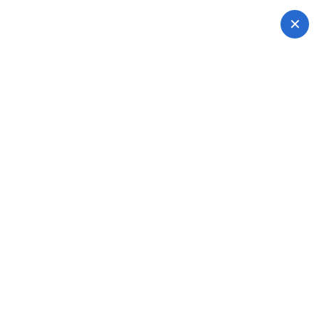
✕
育
资讯中心
联系我们
登录平台