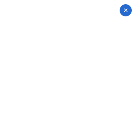
✕
育
资讯中心
联系我们
登录平台