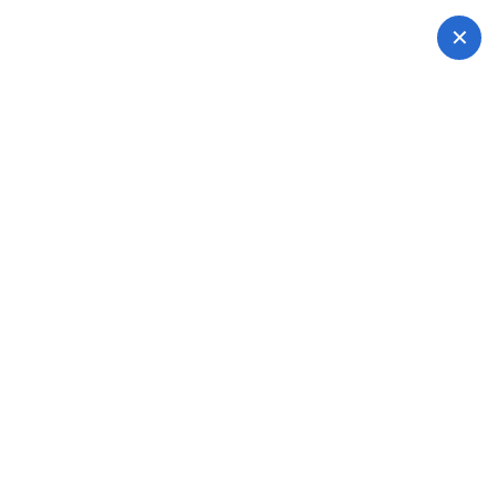
登录平台
✕
标签云列表
按标签聚合浏览相关文章
开云体育热点：特斯拉上海工厂效率提升20%，Model